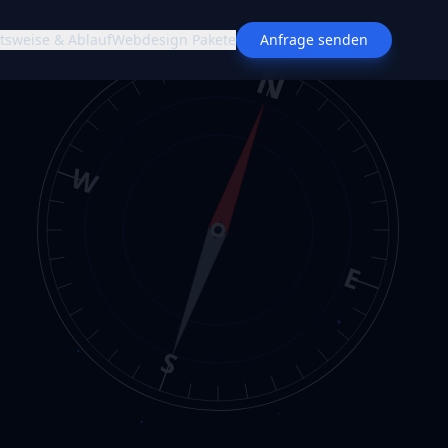
tsweise & Ablauf
Webdesign Pakete
Anfrage senden
N
W
E
S